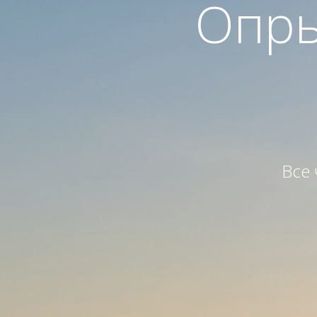
Опры
Все 