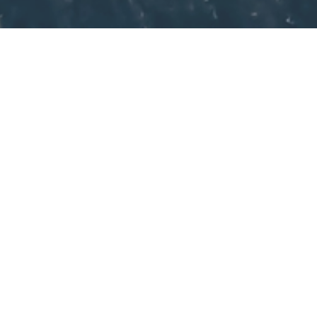
М
Технология ма
максимальный
затратами, в 
Принцип таког