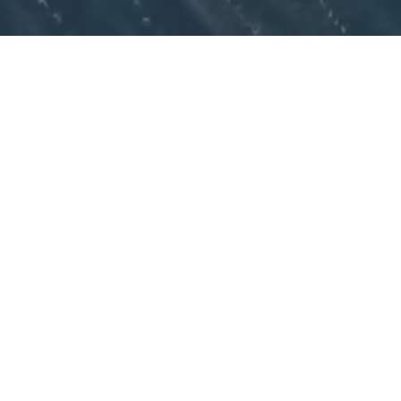
АЛООБЪЕМНОЕ ОПРЫСКИВАН
лообъемного распыления достаточно проста и по
 эффект от распыленных препаратов с наимень
короткие сроки, и с минимальным ущербом для о
о опрыскивания универсален для всех видов пес