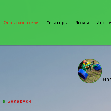
Опрыскиватели
Секаторы
Ягоды
Инстр
На
о в
Беларуси