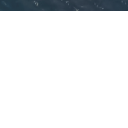
ИЕ
зволяет получать
шими финансовыми
кружающей среды.
тицидов. Основным